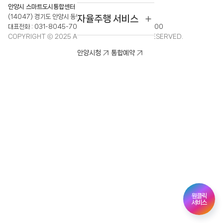
안양시 스마트도시통합센터
(14047) 경기도 안양시 동안구 평촌대로243번길 42
자율주행 서비스
대표전화 :
031-8045-7000
FAX :
031-8045-6500
COPYRIGHT ⓒ 2025 Anyang City. ALL RIGHT RESERVED.
안양시청
통합예약
원클릭
서비스