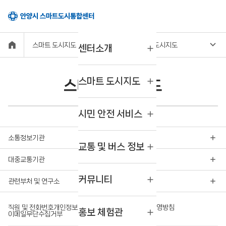
스마트 도시지도
스마트 도시지도
센터소개
스마트 도시지도
스마트 도시지도
시민 안전 서비스
소통정보기관
교통 및 버스 정보
대중교통기관
커뮤니티
관련부처 및 연구소
직원 및 전화번호
개인정보처리방침
영상정보처리기기운영방침
홍보 체험관
이메일무단수집거부