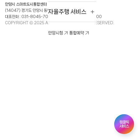
안양시 스마트도시통합센터
(14047) 경기도 안양시 동안구 평촌대로243번길 42
자율주행 서비스
대표전화 :
031-8045-7000
FAX :
031-8045-6500
COPYRIGHT ⓒ 2025 Anyang City. ALL RIGHT RESERVED.
안양시청
통합예약
원클릭
서비스