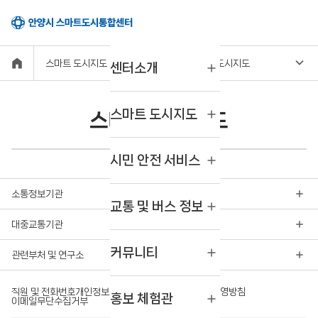
스마트 도시지도
스마트 도시지도
센터소개
스마트 도시지도
스마트 도시지도
시민 안전 서비스
소통정보기관
교통 및 버스 정보
대중교통기관
커뮤니티
관련부처 및 연구소
직원 및 전화번호
개인정보처리방침
영상정보처리기기운영방침
홍보 체험관
이메일무단수집거부